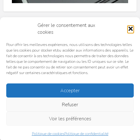
Gérer le consentement aux
cookies
Pour offrir les meilleures expériences, nous utilisons des technologies telles
que les cookies pour stocker et/ou accéder aux informations des appareils. Le
fait de consentir à ces technologies nous permettra de traiter des données
telles que le comportement de navigation ou les ID uniques sur ce site. Le
Accueil
C.G.U. / C.G.V
Politique de confidentialité
fait de ne pas consentir ou de retirer son consentement peut avoir un effet
Politique de cookies (UE)
négatif sur certaines caractéristiques et fonctions.
Pourquoi choisir TeslaPlaceToBe ?
Accepter
© TeslaPlaceToBe 2025 | Tous droits réservés | TeslaPlaceToBe est une
organisation indépendante et n'est pas affiliée à Tesla Motors, Inc. ou à
Refuser
ses filiales. Tesla, Tesla Cybertruck, Tesla Motors, Tesla Roadster,
Model 3, Model S, Model Y, Model X et les dessins « Tesla », « T » et «
Tesla et T in Crest » sont des marques commerciales ou des marques
Voir les préférences
déposées de Tesla Motors, Inc. aux États-Unis et dans d'autres pays.
Politique de cookies
Politique de confidentialité