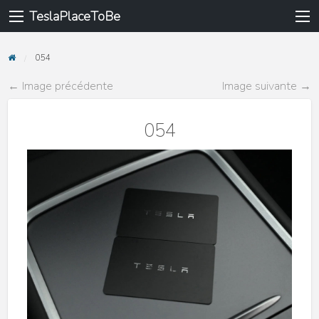
TeslaPlaceToBe
054
← Image précédente
Image suivante →
054