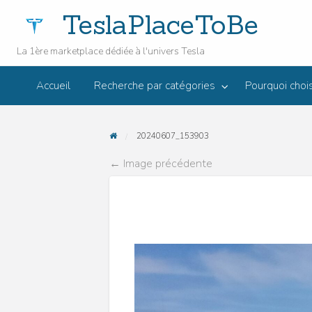
TeslaPlaceToBe
La 1ère marketplace dédiée à l'univers Tesla
Envie
urquoi choisir
de
Le
Accueil
Recherche par catégories
Pourquoi choi
JOWUA
eslaPlaceToBe
vendre
FAQ
Bl
Accessoires
votre
T
Tesla ?
20240607_153903
← Image précédente