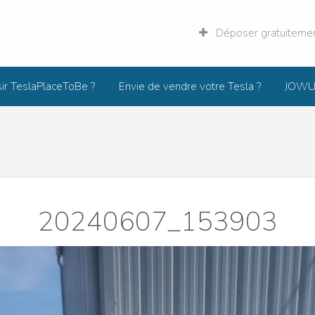
Déposer gratuiteme
sir TeslaPlaceToBe ?
Envie de vendre votre Tesla ?
JOWUA
og
Forum
PTB
20240607_153903