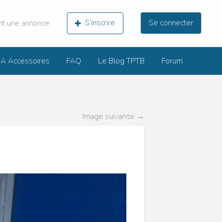
nt une annonce
S’inscrire
Se connecter
 Accessoires
FAQ
Le Blog TPTB
Forum
Image suivante →