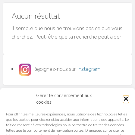
p
l
Aucun résultat
b
Il semble que nous ne trouvions pas ce que vous
p
cherchez. Peut-être que la recherche peut aider.
T
M
3
P
Rejoignez-nous sur
Instagram
D
M
g
Gérer le consentement aux
cookies
Pour offrir les meilleures expériences, nous utilisons des technologies telles
que les cookies pour stocker et/ou accéder aux informations des appareils. Le
fait de consentir à ces technologies nous permettra de traiter des données
telles que le comportement de navigation ou les ID uniques sur ce site. Le
Accueil
C.G.U. / C.G.V
Politique de confidentialité