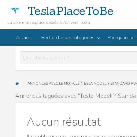
TeslaPlaceToBe
La 1ère marketplace dédiée à l'univers Tesla
Envie
urquoi choisir
de
Le
Accueil
Recherche par catégories
Pourquoi choi
JOWUA
eslaPlaceToBe
vendre
FAQ
Bl
Accessoires
votre
T
Tesla ?
ANNONCES AVEC LE MOT-CLÉ "TESLA MODEL Y STANDARD R
Annonces taguées avec "Tesla Model Y Standa
Aucun résultat
Il semble que nous ne trouvions pas ce que vou