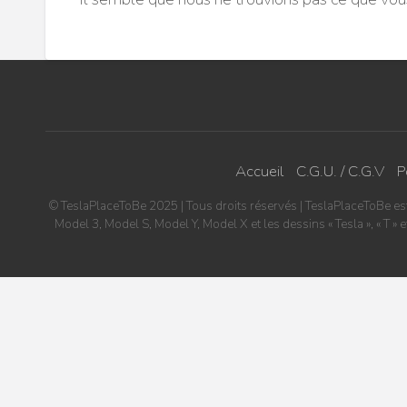
Accueil
C.G.U. / C.G.V
P
© TeslaPlaceToBe 2025 | Tous droits réservés | TeslaPlaceToBe est u
Model 3, Model S, Model Y, Model X et les dessins « Tesla », « T 