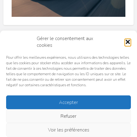
Gérer le consentement aux
cookies
Pour offrir les meilleures expériences, nous utilisons des technologies telles
que les cookies pour stocker et/ou accéder aux informations des appareils. Le
fait de consentir à ces technologies nous permettra de traiter des données
telles que le comportement de navigation ou les ID uniques sur ce site. Le
Accueil
C.G.U. / C.G.V
Politique de confidentialité
fait de ne pas consentir ou de retirer son consentement peut avoir un effet
Politique de cookies (UE)
négatif sur certaines caractéristiques et fonctions.
Pourquoi choisir TeslaPlaceToBe ?
Accepter
© TeslaPlaceToBe 2025 | Tous droits réservés | TeslaPlaceToBe est une
organisation indépendante et n'est pas affiliée à Tesla Motors, Inc. ou à
Refuser
ses filiales. Tesla, Tesla Cybertruck, Tesla Motors, Tesla Roadster,
Model 3, Model S, Model Y, Model X et les dessins « Tesla », « T » et «
Tesla et T in Crest » sont des marques commerciales ou des marques
Voir les préférences
déposées de Tesla Motors, Inc. aux États-Unis et dans d'autres pays.