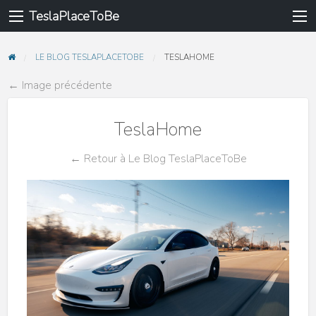
TeslaPlaceToBe
LE BLOG TESLAPLACETOBE
TESLAHOME
← Image précédente
TeslaHome
← Retour à Le Blog TeslaPlaceToBe