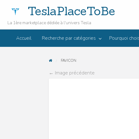
TeslaPlaceToBe
La 1ère marketplace dédiée à l'univers Tesla
Envie
urquoi choisir
de
Le
Accueil
Recherche par catégories
Pourquoi choi
JOWUA
eslaPlaceToBe
vendre
FAQ
Bl
Accessoires
votre
T
Tesla ?
FAVICON
← Image précédente