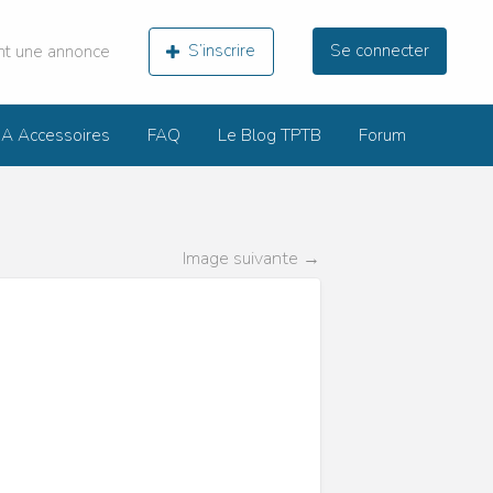
nt une annonce
S’inscrire
Se connecter
 Accessoires
FAQ
Le Blog TPTB
Forum
Image suivante →