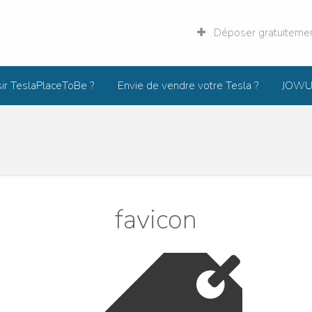
Déposer gratuiteme
sir TeslaPlaceToBe ?
Envie de vendre votre Tesla ?
JOWUA
og
Forum
PTB
favicon