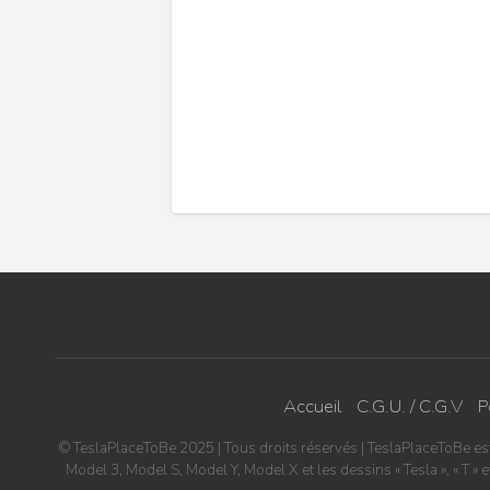
Accueil
C.G.U. / C.G.V
P
© TeslaPlaceToBe 2025 | Tous droits réservés | TeslaPlaceToBe est u
Model 3, Model S, Model Y, Model X et les dessins « Tesla », « T 