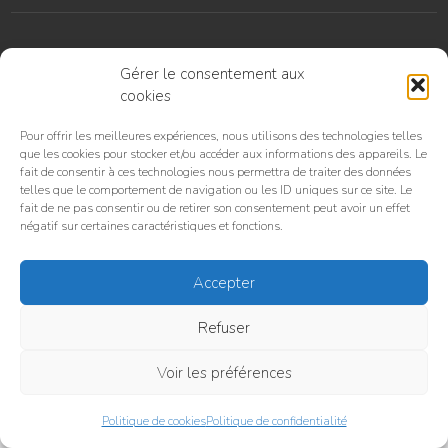
Accueil
C.G.U. / C.G.V
Politique de confidentialité
Gérer le consentement aux
Politique de cookies (UE)
cookies
Pourquoi choisir TeslaPlaceToBe ?
Pour offrir les meilleures expériences, nous utilisons des technologies telles
© TeslaPlaceToBe 2025 | Tous droits réservés | TeslaPlaceToBe est une
que les cookies pour stocker et/ou accéder aux informations des appareils. Le
organisation indépendante et n'est pas affiliée à Tesla Motors, Inc. ou à
fait de consentir à ces technologies nous permettra de traiter des données
ses filiales. Tesla, Tesla Cybertruck, Tesla Motors, Tesla Roadster,
telles que le comportement de navigation ou les ID uniques sur ce site. Le
Model 3, Model S, Model Y, Model X et les dessins « Tesla », « T » et «
fait de ne pas consentir ou de retirer son consentement peut avoir un effet
négatif sur certaines caractéristiques et fonctions.
Tesla et T in Crest » sont des marques commerciales ou des marques
déposées de Tesla Motors, Inc. aux États-Unis et dans d'autres pays.
Accepter
Refuser
Voir les préférences
Politique de cookies
Politique de confidentialité