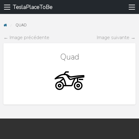
TeslaPlaceToBe
QUAD
← Image précédente
Image suivante →
Quad