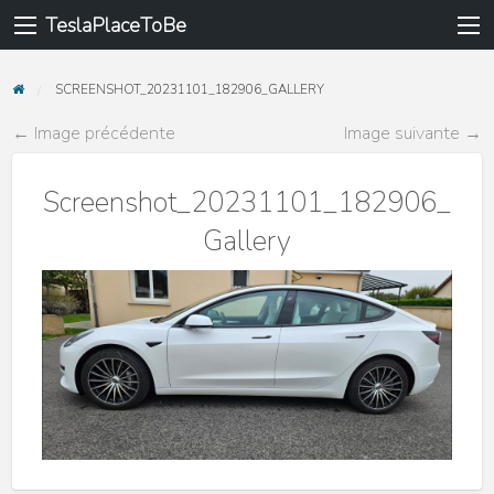
TeslaPlaceToBe
SCREENSHOT_20231101_182906_GALLERY
← Image précédente
Image suivante →
Screenshot_20231101_182906_
Gallery