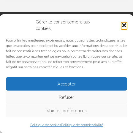
Gérer le consentement aux
cookies
Pour offrir les meilleures expériences, nous utilisons des technologies telles
que les cookies pour stocker et/ou accéder aux informations des appareils. Le
Accueil
C.G.U. / C.G.V
Politique de confidentialité
fait de consentir à ces technologies nous permettra de traiter des données
Politique de cookies (UE)
telles que le comportement de navigation ou les ID uniques sur ce site. Le
fait de ne pas consentir ou de retirer son consentement peut avoir un effet
Pourquoi choisir TeslaPlaceToBe ?
négatif sur certaines caractéristiques et fonctions.
© TeslaPlaceToBe 2025 | Tous droits réservés | TeslaPlaceToBe est une
organisation indépendante et n'est pas affiliée à Tesla Motors, Inc. ou à
Accepter
ses filiales. Tesla, Tesla Cybertruck, Tesla Motors, Tesla Roadster,
Model 3, Model S, Model Y, Model X et les dessins « Tesla », « T » et «
Refuser
Tesla et T in Crest » sont des marques commerciales ou des marques
déposées de Tesla Motors, Inc. aux États-Unis et dans d'autres pays.
Voir les préférences
Politique de cookies
Politique de confidentialité