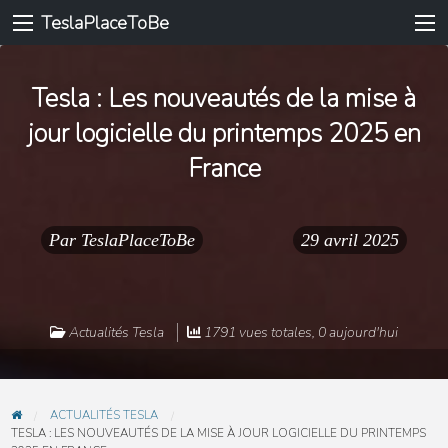
TeslaPlaceToBe
Tesla : Les nouveautés de la mise à
jour logicielle du printemps 2025 en
France
Par
TeslaPlaceToBe
29 avril 2025
Actualités Tesla
1791 vues totales, 0 aujourd'hui
ACTUALITÉS TESLA
TESLA : LES NOUVEAUTÉS DE LA MISE À JOUR LOGICIELLE DU PRINTEMPS