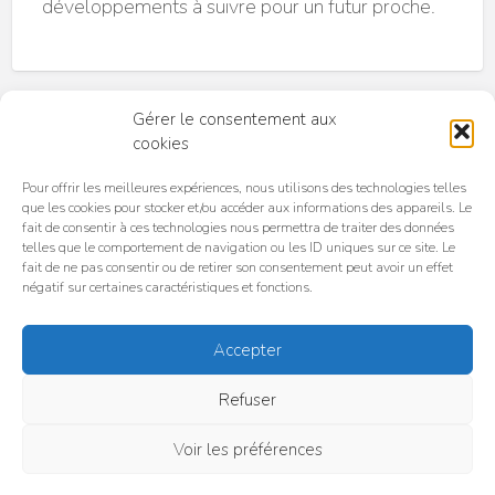
développements à suivre pour un futur proche.
Gérer le consentement aux
cookies
Pour offrir les meilleures expériences, nous utilisons des technologies telles
que les cookies pour stocker et/ou accéder aux informations des appareils. Le
fait de consentir à ces technologies nous permettra de traiter des données
telles que le comportement de navigation ou les ID uniques sur ce site. Le
Accueil
C.G.U. / C.G.V
Politique de confidentialité
fait de ne pas consentir ou de retirer son consentement peut avoir un effet
Politique de cookies (UE)
négatif sur certaines caractéristiques et fonctions.
Pourquoi choisir TeslaPlaceToBe ?
Accepter
© TeslaPlaceToBe 2025 | Tous droits réservés | TeslaPlaceToBe est une
organisation indépendante et n'est pas affiliée à Tesla Motors, Inc. ou à
Refuser
ses filiales. Tesla, Tesla Cybertruck, Tesla Motors, Tesla Roadster,
Model 3, Model S, Model Y, Model X et les dessins « Tesla », « T » et «
Tesla et T in Crest » sont des marques commerciales ou des marques
Voir les préférences
déposées de Tesla Motors, Inc. aux États-Unis et dans d'autres pays.